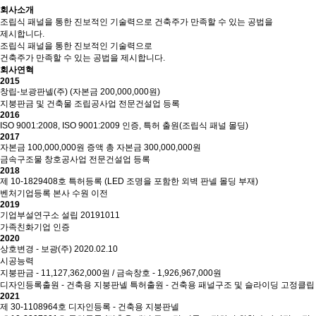
회사소개
조립식 패널을 통한 진보적인 기술력으로 건축주가 만족할 수 있는 공법을
제시합니다.
조립식 패널을 통한 진보적인 기술력으로
건축주가 만족할 수 있는 공법을 제시합니다.
회사연혁
2015
창립-보광판넬(주) (자본금 200,000,000원)
지붕판금 및 건축물 조립공사업 전문건설업 등록
2016
ISO 9001:2008, ISO 9001:2009 인증, 특허 출원(조립식 패널 몰딩)
2017
자본금 100,000,000원 증액 총 자본금 300,000,000원
금속구조물 창호공사업 전문건설업 등록
2018
제 10-1829408호 특허등록 (LED 조명을 포함한 외벽 판넬 몰딩 부재)
벤처기업등록 본사 수원 이전
2019
기업부설연구소 설립 20191011
가족친화기업 인증
2020
상호변경 - 보광(주) 2020.02.10
시공능력
지붕판금 - 11,127,362,000원 / 금속창호 - 1,926,967,000원
디자인등록출원 - 건축용 지붕판넬 특허출원 - 건축용 패널구조 및 슬라이딩 고정클립
2021
제 30-1108964호 디자인등록 - 건축용 지붕판넬