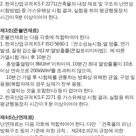
2. 한국산업규격 KS F 2271(건축물의 내장 재료 및 구조의 난연성
시험방법) 중 가스유해성 시험 결과, 실험용 쥐의 평균행동정지
시간이 9분 이상이어야 한다.
제3조(준불연재료)
준불연재료는 다음 각호에 적합하여야 한다.
1. 한국산업규격 KS F ISO 5660-1〔연소성능시험-열 방출, 연기
발생, 질량 감소율-제1부:열방출률(콘칼로리미터법)〕에 따른
가열시험 개시 후 10분간
총방출열량이 8MJ/m² 이하이며, 10분간 최대 열방출률이 10초
이상 연속으로 200kW/m²를 초과하지 않으며,
10분간 가열 후 시험체를 관통하는 방화상 유해한 균열, 구멍 및
용융(복합자재의 경우 심재가 전부 용융,
소멸되는 것을 포함한다) 등이 없어야 한다.
2. 한국산업규격 KS F 2271 중 가스유해성 시험 결과, 실험용 쥐의
평균행동정지 시간이 9 분 이상이어야 한다.
제4조(난연재료)
난연재료는 다음 각호에 적합하여야 한다. 다만 「건축물의 피난.
방화구조 등의 기준에 의한 규칙」 제24조의2의 규정에 의한