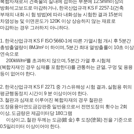
복합자재로서 건축물의 실내에 접하는 부분에 12.5mm이상의
방화석고보드로 마감하거나, 한국산업규격 KS F 2257-1(건축
부재의 내화 시 험 방법)에 따라 내화성능 시험한 결과 15분의
차염성능 및 이면온도가 120K 이상 상승하지 않는 재료로
마감하는 경우 그러하지 아니하다.
1. 한국산업규격 KS F ISO 5660-1에 따른 가열시험 개시 후 5분간
총방출열량이 8MJ/m² 이 하이며, 5분간 최대 열방출률이 10초 이상
연속으로
200kW/m²를 초과하지 않으며, 5분간 가열 후 시험체
(복합자재인 경우 심재를 포함한다)를 관통하는 균열, 구멍 및 용융
등이 없어야 한다.
2. 한국산업규격 KS F 2271 중 가스유해성 시험 결과, 실험용 쥐의
평균행동정지 시간이 9 분 이상이어야 한다.
3. 철판과 심재로 이루어진 복합자재의 경우 철판은
도장용융아연도금강판중 일반용으로서 전면도장의 횟수는 2회
이상, 도금량은 제곱미터당 180그램
이상이고, 철판 두께는 도금(鍍 金) 후 도장(塗裝) 전을 기준으로
0.5밀리미터 이상이어야 한다.