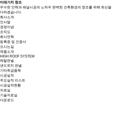
미래가치 창조
우수한 인력과 패널시공의 노하우 완벽한 건축환경의 창조를 위해 최선을
다하겠습니다.
회사소개
인사말
경영이념
조직도
회사연혁
등록증 및 인증서
오시는길
제품소개
HIGH ROOF SYSTEM
메탈판넬
샌드위치 판넬
기타취급품목
시공실적
주요실적 리스트
시공실적현황
자료실
기술자료실
다운로드