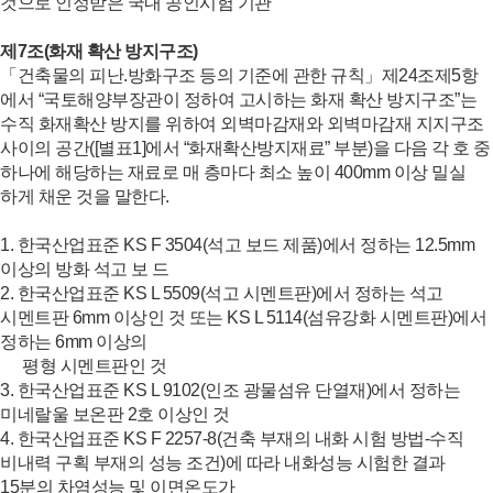
것으로 인정받은 국내 공인시험 기관
제7조(화재 확산 방지구조)
「건축물의 피난.방화구조 등의 기준에 관한 규칙」제24조제5항
에서 “국토해양부장관이 정하여 고시하는 화재 확산 방지구조”는
수직 화재확산 방지를 위하여 외벽마감재와 외벽마감재 지지구조
사이의 공간([별표1]에서 “화재확산방지재료” 부분)을 다음 각 호 중
하나에 해당하는 재료로 매 층마다 최소 높이 400mm 이상 밀실
하게 채운 것을 말한다.
1. 한국산업표준 KS F 3504(석고 보드 제품)에서 정하는 12.5mm
이상의 방화 석고 보 드
2. 한국산업표준 KS L 5509(석고 시멘트판)에서 정하는 석고
시멘트판 6mm 이상인 것 또는 KS L 5114(섬유강화 시멘트판)에서
정하는 6mm 이상의
평형 시멘트판인 것
3. 한국산업표준 KS L 9102(인조 광물섬유 단열재)에서 정하는
미네랄울 보온판 2호 이상인 것
4. 한국산업표준 KS F 2257-8(건축 부재의 내화 시험 방법-수직
비내력 구획 부재의 성능 조건)에 따라 내화성능 시험한 결과
15분의 차염성능 및 이면온도가